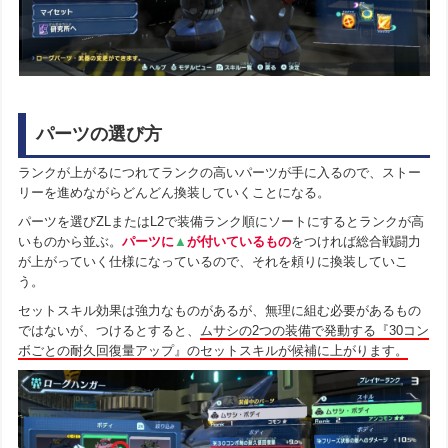
パーツの選び方
ランクが上がるにつれてランクの高いパーツが手に入るので、ストー
リーを進めながらどんどん換装していくことになる。
パーツを選びZLまたはL2で装備ランク順にソートにするとランクが高
いものから並ぶ。
パーツに
▲
が付いているもの
をつければ総合戦闘力
が上がっていく仕様になっているので、それを頼りに換装していこ
う。
セットスキル効果は強力なものがあるが、無理に組む必要があるもの
ではないが、つけるとすると、
ムサシの2つの装備で発動する『30コン
ボごとの耐久回復量アップ』のセットスキルが候補に上がります。