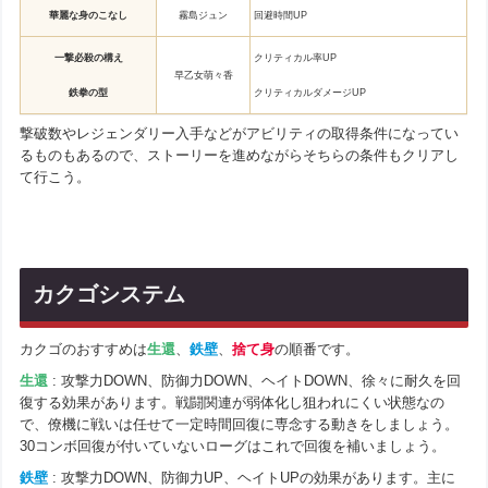
華麗な身のこなし
霧島ジュン
回避時間UP
一撃必殺の構え
クリティカル率UP
早乙女萌々香
鉄拳の型
クリティカルダメージUP
撃破数やレジェンダリー入手などがアビリティの取得条件になってい
るものもあるので、ストーリーを進めながらそちらの条件もクリアし
て行こう。
カクゴシステム
カクゴのおすすめは
生還
、
鉄壁
、
捨て身
の順番です。
生還
: 攻撃力DOWN、防御力DOWN、ヘイトDOWN、徐々に耐久を回
復する効果があります。戦闘関連が弱体化し狙われにくい状態なの
で、僚機に戦いは任せて一定時間回復に専念する動きをしましょう。
30コンボ回復が付いていないローグはこれで回復を補いましょう。
鉄壁
: 攻撃力DOWN、防御力UP、ヘイトUPの効果があります。主に