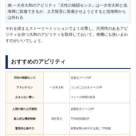
例.一大寺大和のアビリティ『天性の格闘センス』は一大寺大和と浅
海輝に装備できるが、土方龍吾に装備させようとすると浅海輝から
は外れる
それを踏まえストーリーミッションでよく出撃し、汎用性のあるアビ
リティを持つ大和のアビリティを取得しておいて、僚機にも使いまわ
すのがいいでしょう。
おすすめのアビリティ
天性の格闘センス
近接ダメージUP
アドレナリン
一大寺大和
コンボごとのダメージUP
止まらない勢い
フォース時間の延長
人間の新たな可能性
必殺技ダメージUP
超人的な機体制御
雨宮零士
TP自然回復UP
驚異的な集中力
射撃攻撃が命中する度に TP回復