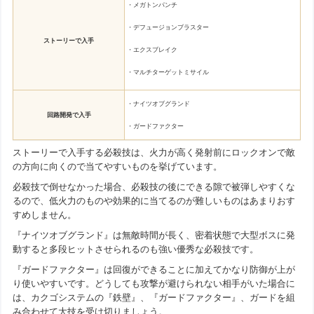
・メガトンパンチ
・デフュージョンブラスター
ストーリーで入手
・エクスブレイク
・マルチターゲットミサイル
・ナイツオブグランド
回路開発で入手
・ガードファクター
ストーリーで入手する必殺技は、火力が高く発射前にロックオンで敵
の方向に向くので当てやすいものを挙げています。
必殺技で倒せなかった場合、必殺技の後にできる隙で被弾しやすくな
るので、低火力のものや効果的に当てるのが難しいものはあまりおす
すめしません。
『ナイツオブグランド』は無敵時間が長く、密着状態で大型ボスに発
動すると多段ヒットさせられるのも強い優秀な必殺技です。
『ガードファクター』は回復ができることに加えてかなり防御が上が
り使いやすいです。どうしても攻撃が避けられない相手がいた場合に
は、カクゴシステムの『鉄壁』、『ガードファクター』、ガードを組
み合わせて大技を受け切りましょう。