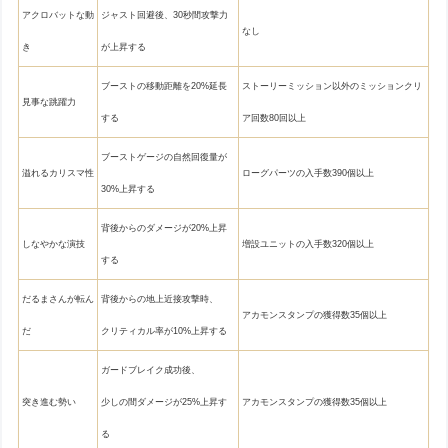
アクロバットな動
ジャスト回避後、30秒間攻撃力
なし
き
が上昇する
ブーストの移動距離を20%延長
ストーリーミッション以外のミッションクリ
見事な跳躍力
する
ア回数80回以上
ブーストゲージの自然回復量が
溢れるカリスマ性
ローグパーツの入手数390個以上
30%上昇する
背後からのダメージが20%上昇
しなやかな演技
増設ユニットの入手数320個以上
する
だるまさんが転ん
背後からの地上近接攻撃時、
アカモンスタンプの獲得数35個以上
だ
クリティカル率が10%上昇する
ガードブレイク成功後、
突き進む勢い
少しの間ダメージが25%上昇す
アカモンスタンプの獲得数35個以上
る