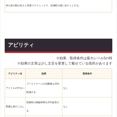
持ち前の勘の良さと世渡りテクニックで、赤城町の謎に迫ろうとする。
アビリティ
※効果、取得条件は最大レベル5の時
※効果の文章は少し文言を変更して載せている箇所があります
アビリティ名
効果
習得条件
ブーストゲージの消費量を20%
アイドルの佇まい
なし
軽減する
回避時の無敵時間を25%延長す
華麗な身のこなし
なし
る