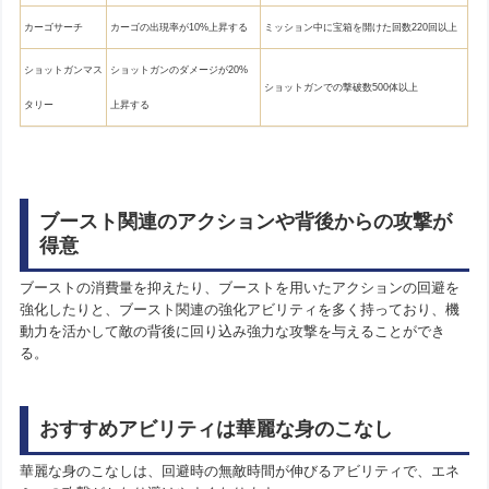
カーゴサーチ
カーゴの出現率が10%上昇する
ミッション中に宝箱を開けた回数220回以上
ショットガンマス
ショットガンのダメージが20%
ショットガンでの撃破数500体以上
タリー
上昇する
ブースト関連のアクションや背後からの攻撃が
得意
ブーストの消費量を抑えたり、ブーストを用いたアクションの回避を
強化したりと、ブースト関連の強化アビリティを多く持っており、機
動力を活かして敵の背後に回り込み強力な攻撃を与えることができ
る。
おすすめアビリティは華麗な身のこなし
華麗な身のこなしは、回避時の無敵時間が伸びるアビリティで、エネ