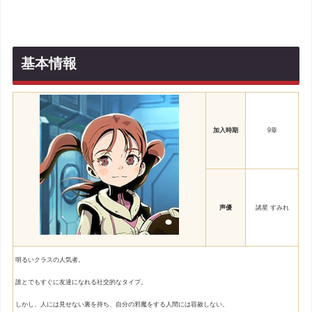
基本情報
加入時期
9章
声優
諸星 すみれ
明るいクラスの人気者。
誰とでもすぐに友達になれる社交的なタイプ。
しかし、人には見せない裏を持ち、自分の邪魔をする人間には容赦しない。